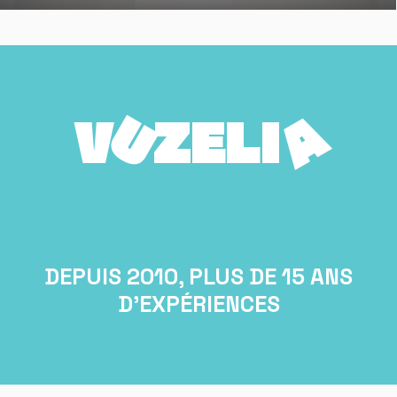
A
U
V
Z
E
L
I
DEPUIS 2010, PLUS DE 15 ANS
D'EXPÉRIENCES