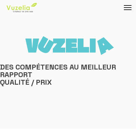
A
U
V
Z
E
L
I
DES COMPÉTENCES AU MEILLEUR
RAPPORT
QUALITÉ / PRIX